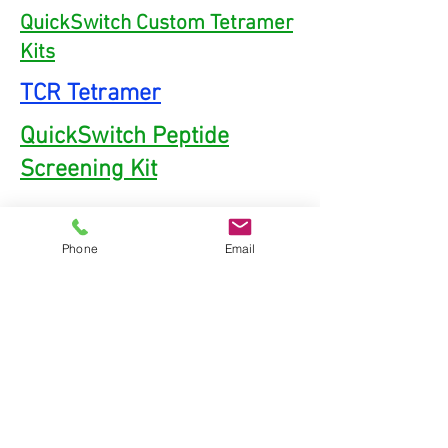
QuickSwitch Custom Tetramer
Kits
TCR Tetramer
QuickSwitch Peptide
Screening Kit
客服電話
Phone
Email
北區02-27905097
南區(0800) 24 25 26
傳真:
02-27931322
電子信箱
客服:
nature.opera@msa.hinet.net
詢價及訂購:
sales@naturebiotech.com.tw