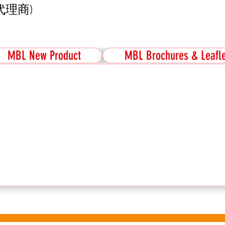
代理商)
MBL New Product
MBL Brochures & Leafle