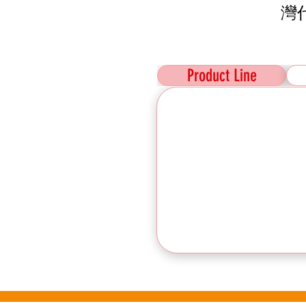
灣
Product Line